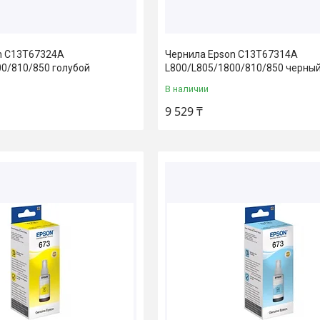
n C13T67324A
Чернила Epson C13T67314A
00/810/850 голубой
L800/L805/1800/810/850 черны
В наличии
9 529 ₸