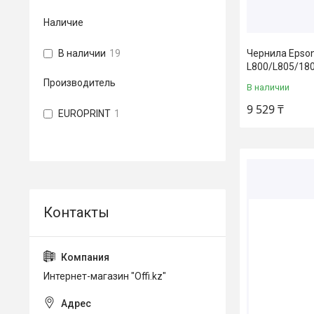
Наличие
Чернила Epso
В наличии
19
L800/L805/18
Производитель
В наличии
9 529 ₸
EUROPRINT
1
Интернет-магазин "Offi.kz"