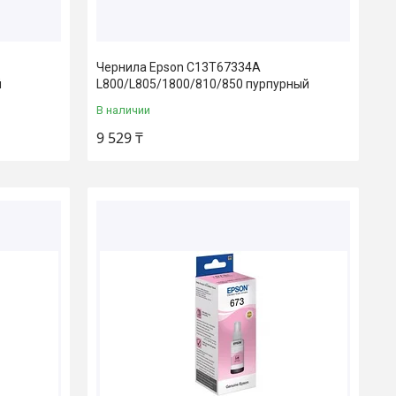
Чернила Epson C13T67334A
й
L800/L805/1800/810/850 пурпурный
В наличии
9 529 ₸