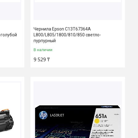
Чернила Epson C13T67364A
-голубой
L800/L805/1800/810/850 светло-
пурпурный
В наличии
9 529 ₸