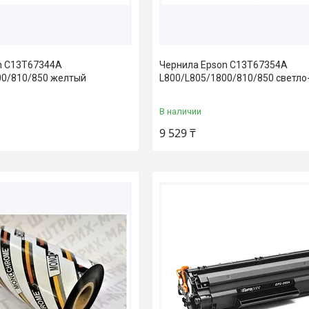
n C13T67344A
Чернила Epson C13T67354A
00/810/850 желтый
L800/L805/1800/810/850 светло
В наличии
9 529 ₸