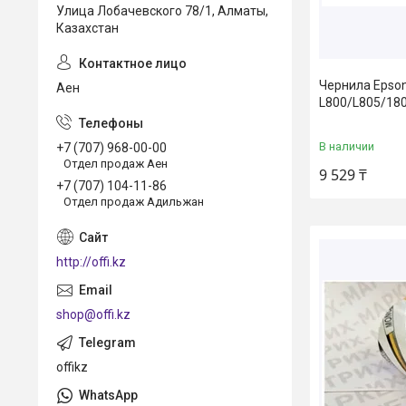
Улица Лобачевского 78/1, Алматы,
Казахстан
Чернила Epso
Аен
L800/L805/18
В наличии
+7 (707) 968-00-00
Отдел продаж Аен
9 529 ₸
+7 (707) 104-11-86
Отдел продаж Адильжан
http://offi.kz
shop@offi.kz
offikz