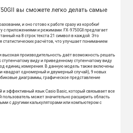
750GII вы сможете легко делать самые
зовании, и оно готово к работе сразу из коробки!
у с приложениями и режимами. FX-9750GII предлагает
танный на 8 строк текста 21 символ в каждой. Это
я статистических расчётов, что улучшает пониманием
и высокая производительность даёт возможность решать
к ступенчатому виду и приведенному ступенчатому виду
евод единиц измерения. В данную модель также включены
хи-квадрат одномерный и двумерный случай), 9 новых
олбиковые диаграммы, графическое представление
й и эффективный язык Casio Basic, который связывает все
й пользователь может значительно расширить область
ными с другими калькуляторами или компьютером с