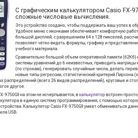
С графическим калькулятором Casio FX-9
сложные числовые вычисления.
Это устройство создано, чтобы поддержать ваш успех в обра
Удобное меню с иконками обеспечивает комфортную работ
большой дисплей, с разрешением 64 x 128 пикселей, рассчи
позволяет чётко видеть формулы, графику и представлени
учебного материала.
Сравнительно большой объем оперативной памяти (62Кб) 
системы уравнений до 6 неизвестных, приводить матрицы 
(по строкам), генерировать случайные числа, делать пер
новые типы регрессии, статистический критерий Пирсона (
х распределений (всего 26 видов распределений), круговые и ст
огое другое.
X-9750GII на этом не исчерпывается, в
калькулятор
встроен просто
кулятора в единую систему программирования, с помощью которо
стройства. Калькулятор Casio FX-9750GII умеет обмениваться дан
еля USB.