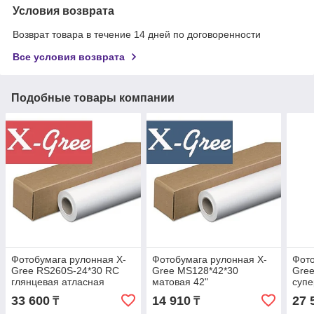
Условия возврата
Возврат товара в течение 14 дней по договоренности
Все условия возврата
Подобные товары компании
Фотобумага рулонная X-
Фотобумага рулонная X-
Фото
Gree RS260S-24*30 RC
Gree MS128*42*30
Gre
глянцевая атласная
матовая 42"
супе
SATIN 24"
(1067мм*30м*50мм) 128 г/
(610
33 600
14 910
27 
₸
₸
(610мм*30м*50мм) 260 г/
м2
м2