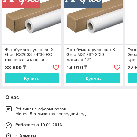
Фотобумага рулонная X-
Фотобумага рулонная X-
Фото
Gree RS260S-24*30 RC
Gree MS128*42*30
Gre
глянцевая атласная
матовая 42"
супе
SATIN 24"
(1067мм*30м*50мм) 128 г/
(610
33 600
14 910
27 
₸
₸
(610мм*30м*50мм) 260 г/
м2
м2
м2
Купить
Купить
О нас
Рейтинг не сформирован
Менее 5 отзывов за последний год
Работает с 10.01.2013
г. Алматы