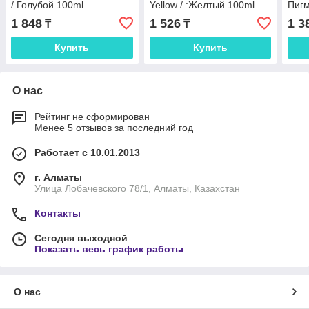
/ Голубой 100ml
Yellow / :Желтый 100ml
Пиг
Пигментные
1 848
1 526
1 3
₸
₸
Купить
Купить
О нас
Рейтинг не сформирован
Менее 5 отзывов за последний год
Работает с 10.01.2013
г. Алматы
Улица Лобачевского 78/1, Алматы, Казахстан
Контакты
Сегодня выходной
Показать весь график работы
О нас