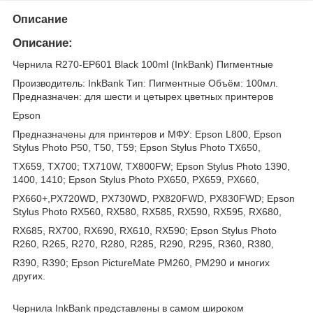
Описание
Описание:
Чернила R270-EP601 Black 100ml (InkBank) Пигментные
Производитель: InkBank Тип: Пигментные Объём: 100мл.
Предназначен: для шести и цетырех цветных принтеров
Epson
Предназначены для принтеров и МФУ: Epson L800, Epson
Stylus Photo P50, T50, T59; Epson Stylus Photo TX650,
TX659, TX700; TX710W, TX800FW; Epson Stylus Photo 1390,
1400, 1410; Epson Stylus Photo PX650, PX659, PX660,
PX660+,PX720WD, PX730WD, PX820FWD, PX830FWD; Epson
Stylus Photo RX560, RX580, RX585, RX590, RX595, RX680,
RX685, RX700, RX690, RX610, RX590; Epson Stylus Photo
R260, R265, R270, R280, R285, R290, R295, R360, R380,
R390, R390; Epson PictureMate PM260, PM290 и многих
других.
Чернила InkBank представлены в самом широком