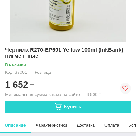
Чернила R270-EP601 Yellow 100ml (InkBank)
пигментные
В наличии
Код: 37001
Розница
1 652
₸
Минимальная сумма заказа на сайте — 3 500 ₸
Купить
Описание
Характеристики
Доставка
Оплата
Усл