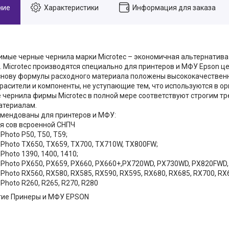
ние
Характеристики
Информация для заказа
мые черные чернила марки Microtec – экономичная альтернатив
. Microtec производятся специально для принтеров и МФУ Epson ц
снову формулы расходного материала положены высококачественн
расители и компоненты, не уступающие тем, что используются в о
чернила фирмы Microtec в полной мере соответствуют строгим т
атериалам.
мендованы для принтеров и МФУ:
ия сов всроенной СНПЧ
 Photo P50, T50, T59;
s Photo TX650, TX659, TX700, TX710W, TX800FW;
 Photo 1390, 1400, 1410;
us Photo PX650, PX659, PX660, PX660+,PX720WD, PX730WD, PX820FWD
s Photo RX560, RX580, RX585, RX590, RX595, RX680, RX685, RX700, RX
s Photo R260, R265, R270, R280
гие Принеры и МФУ EPSON