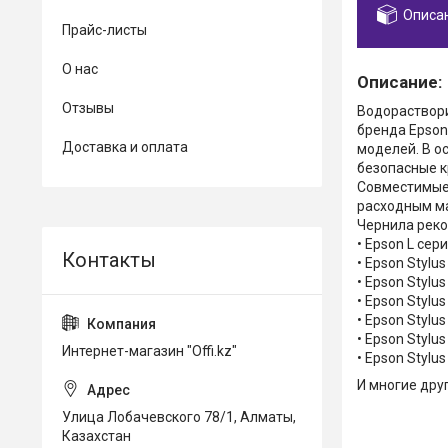
Описа
Прайс-листы
О нас
Описание:
Отзывы
Водораствори
бренда Epson
Доставка и оплата
моделей. В о
безопасные к
Совместимые 
расходным м
Чернила реко
• Epson L сер
• Epson Stylus
• Epson Stylu
• Epson Stylus
• Epson Styl
• Epson Stylu
Интернет-магазин "Offi.kz"
• Epson Stylu
И многие дру
Улица Лобачевского 78/1, Алматы,
Казахстан