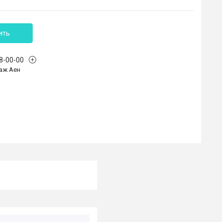
ить
68-00-00
аж Аен