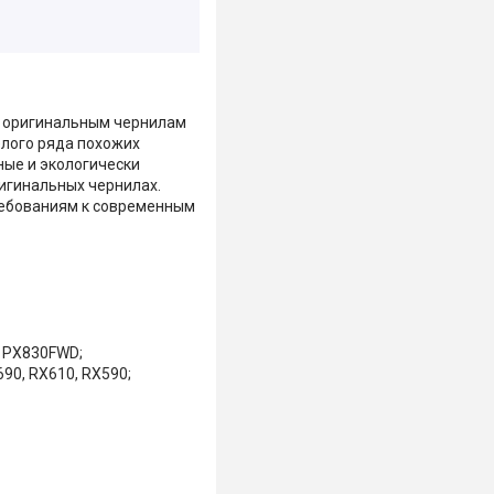
а оригинальным чернилам
елого ряда похожих
ые и экологически
ригинальных чернилах.
ребованиям к современным
, PX830FWD;
690, RX610, RX590;