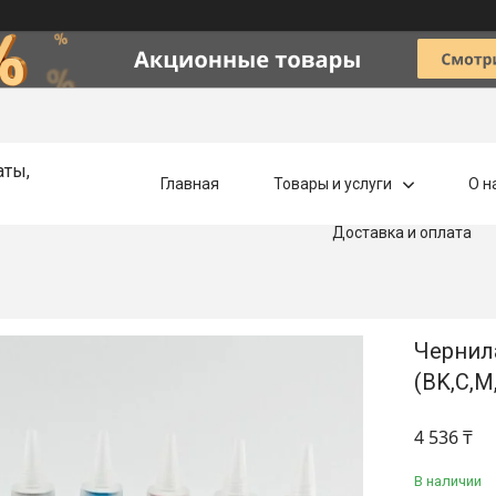
аты,
Главная
Товары и услуги
О н
Доставка и оплата
Чернил
(BK,C,M
4 536 ₸
В наличии