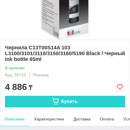
Чернила C13T00S14A 103
L3100/3101/3110/3150/3160/5190 Black / Черный
ink bottle 65ml
В наличии
Код: 39710
Розница
4 886
₸
Купить
Описание
Характеристики
Доставка
Оплата
Усл