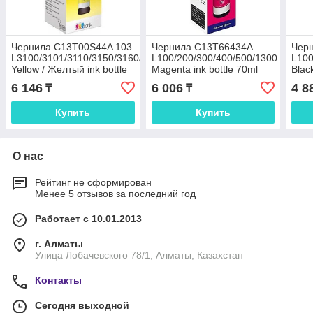
Чернила C13T00S44A 103
Чернила C13T66434A
Чер
L3100/3101/3110/3150/3160/5190
L100/200/300/400/500/1300
L100
Yellow / Желтый ink bottle
Magenta ink bottle 70ml
Blac
65ml
6 146
6 006
4 8
₸
₸
Купить
Купить
О нас
Рейтинг не сформирован
Менее 5 отзывов за последний год
Работает с 10.01.2013
г. Алматы
Улица Лобачевского 78/1, Алматы, Казахстан
Контакты
Сегодня выходной