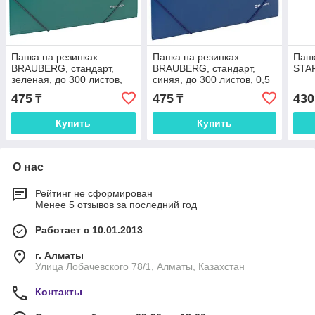
Папка на резинках
Папка на резинках
Папк
BRAUBERG, стандарт,
BRAUBERG, стандарт,
STAF
зеленая, до 300 листов,
синяя, до 300 листов, 0,5
0,5 мм
мм
475
475
430
₸
₸
Купить
Купить
О нас
Рейтинг не сформирован
Менее 5 отзывов за последний год
Работает с 10.01.2013
г. Алматы
Улица Лобачевского 78/1, Алматы, Казахстан
Контакты