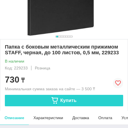
Папка с боковым металлическим прижимом
STAFF, черная, до 100 листов, 0,5 мм, 229233
В наличии
Код: 229233
Розница
730
₸
Минимальная сумма заказа на сайте — 3 500 ₸
Купить
Описание
Характеристики
Доставка
Оплата
Усл