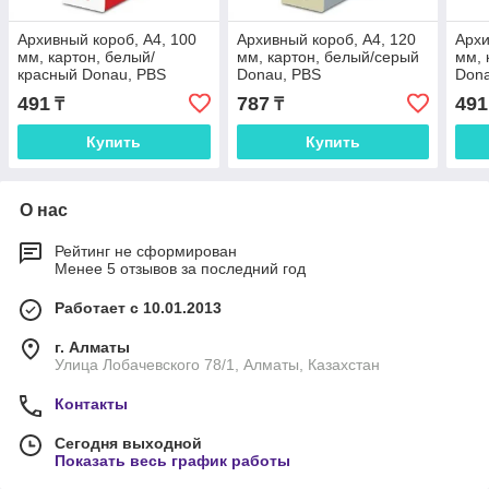
Архивный короб, A4, 100
Архивный короб, A4, 120
Архи
мм, картон, белый/
мм, картон, белый/серый
мм, 
красный Donau, PBS
Donau, PBS
Don
491
787
491
₸
₸
Купить
Купить
О нас
Рейтинг не сформирован
Менее 5 отзывов за последний год
Работает с 10.01.2013
г. Алматы
Улица Лобачевского 78/1, Алматы, Казахстан
Контакты
Сегодня выходной
Показать весь график работы