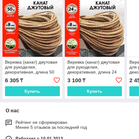
Веревка (канат) джутовая
Веревка (канат) джутовая
Вере
для рукоделия,
для рукоделия,
для 
декоративная, длина 50
декоративная, длина 24
деко
м, d=8 мм, ОСТРОВ
м, d=8 мм, ОСТРОВ
м, 
6 305
3 100
2 4
₸
₸
СОКРОВИЩ, 607950
СОКРОВИЩ
СОК
Купить
Купить
О нас
Рейтинг не сформирован
Менее 5 отзывов за последний год
Работает с 10.01.2013