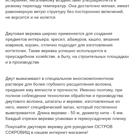
истиранию, негативному воздействию ультрафиолета и
резкому перепаду температур. Она достаточно мягкая, имеет
равномерную витую структуру без посторонних включений,
не ворсится и не колется.
Джутовая веревка широко применяется для создания
предметов интерьера: кресел, абажуров, кашпо, вязания
ковриков, корзин, отлично подходит для изготовления
когтеточек. Также веревка успешно используется в
приусадебном хозяйстве, в быту, на строительных площадках
и в производстве.
Джут вымачивают в специальном многокомпонентном
растворе для более глубокого расщепления волокна,
придания ему мягкости и прочности. Именно поэтому, при
полном соблюдении технологии обработки и производства
джутового волокна, шпагаты и веревки, изготовленные из
него, имеют специфический запах, который постепенно
выветривается. Длина веревки - 50 м, диаметр нити - 6 мм.
Каждый отрезок веревки упакован в термоусадочную пленку.
Покупайте джутовую веревку для рукоделия ОСТРОВ
СОКРОВИЩ в нашем интернет-магазине!