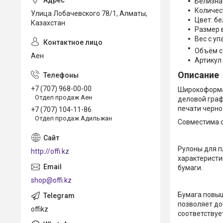
Белизна 
Количест
Улица Лобачевского 78/1, Алматы,
Цвет: б
Казахстан
Размер 
Вес с уп
Объём с
Аен
Артикул
Описание
+7 (707) 968-00-00
Широкоформа
Отдел продаж Аен
деловой граф
печати черно
+7 (707) 104-11-86
Отдел продаж Адильжан
Совместима с
Рулоны для п
http://offi.kz
характеристи
бумаги.
shop@offi.kz
Бумага повыш
позволяет до
offikz
соответствует