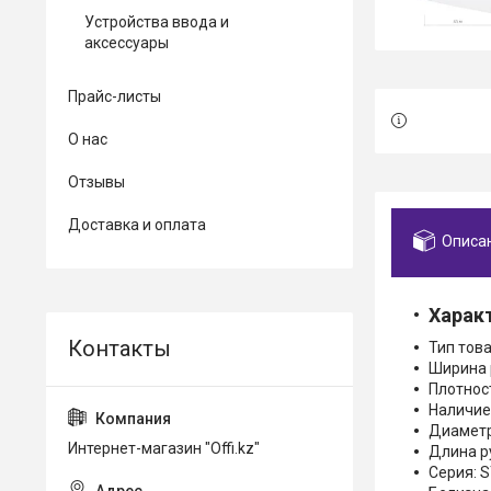
Устройства ввода и
аксессуары
Прайс-листы
О нас
Отзывы
Доставка и оплата
Описа
Харак
Тип това
Ширина 
Плотност
Наличие
Диаметр
Интернет-магазин "Offi.kz"
Длина р
Серия: 