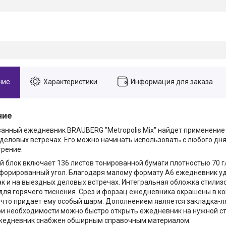
ние
Характеристики
Информация для заказа
ние
анный ежедневник BRAUBERG "Metropolis Mix" найдет применение к
деловых встречах. Его можно начинать использовать с любого дня
трение.
й блок включает 136 листов тонированной бумаги плотностью 70 г
форированный угол. Благодаря малому формату А6 ежедневник уд
так и на выездных деловых встречах. Интегральная обложка стилиз
для горячего тиснения. Срез и форзац ежедневника окрашены в ко
 что придает ему особый шарм. Дополнением является закладка-л
ри необходимости можно быстро открыть ежедневник на нужной с
жедневник снабжен обширным справочным материалом.