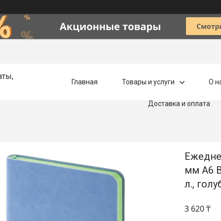
аты,
Главная
Товары и услуги
О н
Доставка и оплата
Ежедне
мм А6 B
л., гол
3 620 ₸