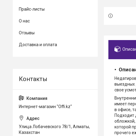
Прайс-листы
О нас
Отзывы
Доставка и оплата
Описа
Описа
Недатиров
выездных 
свое усмо
Внутренни
имеет пер
Интернет-магазин "Offi.kz"
в офисе, 
Подходит 
обложкой,
Улица Лобачевского 78/1, Алматы,
которой п
Казахстан
прочего е