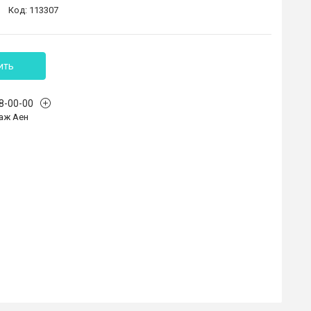
Код:
113307
ить
68-00-00
аж Аен