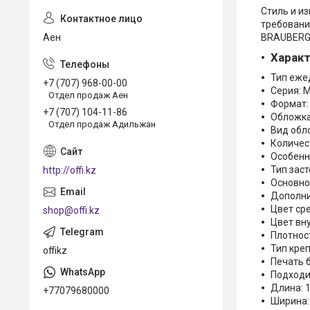
Стиль и из
требовани
Аен
BRAUBERG 
Харак
Тип еже
+7 (707) 968-00-00
Серия: M
Отдел продаж Аен
Формат:
+7 (707) 104-11-86
Обложка
Отдел продаж Адильжан
Вид обл
Количест
Особенн
Тип заст
http://offi.kz
Основно
Дополни
Цвет ср
shop@offi.kz
Цвет вн
Плотност
Тип кре
offikz
Печать б
Подходи
Длина: 
+77079680000
Ширина: