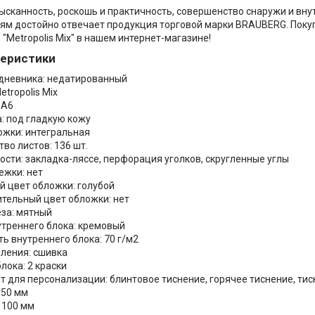
ысканность, роскошь и практичность, совершенство снаружи и внут
ям достойно отвечает продукция торговой марки BRAUBERG. Поку
"Metropolis Mix" в нашем интернет-магазине!
теристики
дневника: недатированный
etropolis Mix
 А6
: под гладкую кожу
ожки: интегральная
во листов: 136 шт.
ости: закладка-ляссе, перфорация уголков, скругленные углы
ежки: нет
й цвет обложки: голубой
тельный цвет обложки: нет
еза: мятный
утреннего блока: кремовый
ь внутреннего блока: 70 г/м2
пления: сшивка
лока: 2 краски
т для персонализации: блинтовое тиснение, горячее тиснение, ти
150 мм
 100 мм