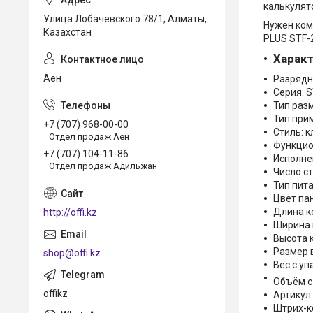
калькулят
Улица Лобачевского 78/1, Алматы,
Нужен ком
Казахстан
PLUS STF-
Харак
Аен
Разрядн
Серия: 
Тип раз
Тип при
+7 (707) 968-00-00
Стиль: 
Отдел продаж Аен
Функцио
+7 (707) 104-11-86
Исполне
Отдел продаж Адильжан
Число ст
Тип пит
Цвет па
Длина к
http://offi.kz
Ширина 
Высота 
Размер в
shop@offi.kz
Вес с уп
Объём с 
offikz
Артикул
Штрих-к