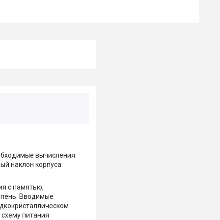
еобходимые вычисления
ный наклон корпуса
ия с памятью,
епень. Вводимые
идкокристаллическом
 схему питания