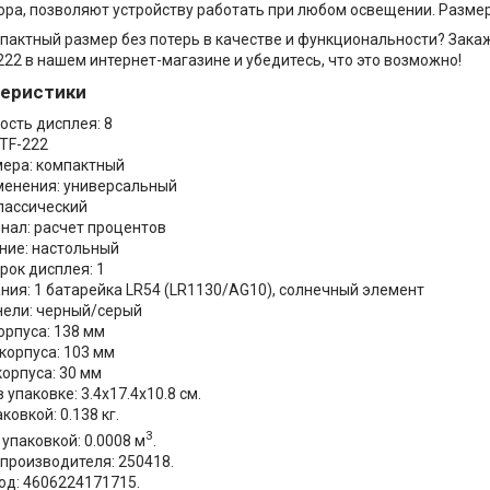
ора, позволяют устройству работать при любом освещении. Размер
пактный размер без потерь в качестве и функциональности? Зака
222 в нашем интернет-магазине и убедитесь, что это возможно!
теристики
ость дисплея: 8
STF-222
мера: компактный
менения: универсальный
классический
нал: расчет процентов
ние: настольный
рок дисплея: 1
ания: 1 батарейка LR54 (LR1130/AG10), солнечный элемент
нели: черный/серый
орпуса: 138 мм
корпуса: 103 мм
корпуса: 30 мм
 упаковке: 3.4x17.4x10.8 см.
аковкой: 0.138 кг.
3
упаковкой: 0.0008 м
.
 производителя: 250418.
од: 4606224171715.