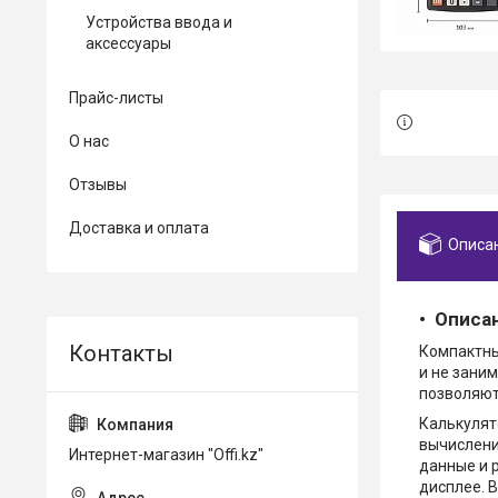
Устройства ввода и
аксессуары
Прайс-листы
О нас
Отзывы
Доставка и оплата
Описа
Описа
Компактны
и не зани
позволяют
Калькулят
вычислени
Интернет-магазин "Offi.kz"
данные и 
дисплее. 