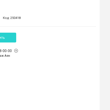
Код:
250418
ить
68-00-00
аж Аен