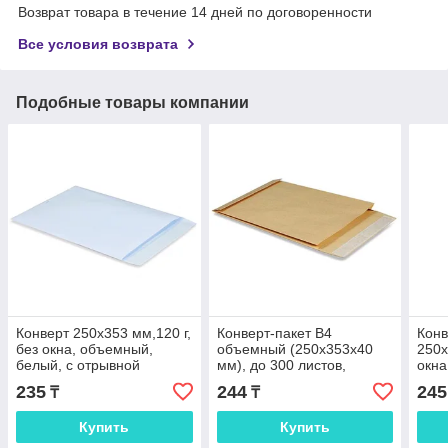
Возврат товара в течение 14 дней по договоренности
Все условия возврата
Подобные товары компании
Конверт 250х353 мм,120 г,
Конверт-пакет В4
Конв
без окна, объемный,
объемный (250х353х40
250х
белый, с отрывной
мм), до 300 листов,
окна
полосой по короткой
крафт-бумага, отрывная
отры
235
244
245
₸
₸
стороне Blasetti
полоса, 391157
коро
Купить
Купить