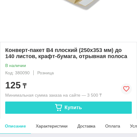
Конверт-пакет В4 плоский (250х353 мм) до
140 листов, крафт-бумага, отрывная полоса
В наличии
Код: 380090
Розница
125
₸
Минимальная сумма заказа на сайте — 3 500 ₸
Купить
Описание
Характеристики
Доставка
Оплата
Усл