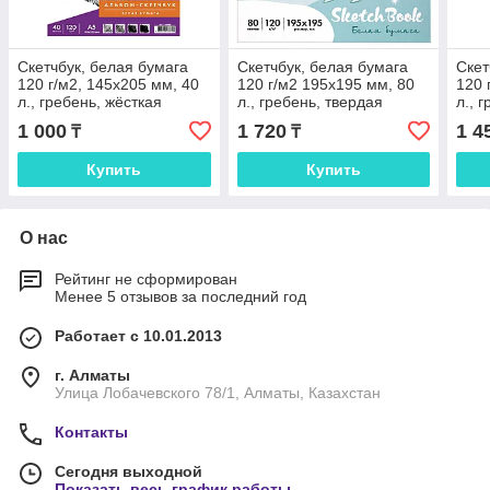
Скетчбук, белая бумага
Скетчбук, белая бумага
Скет
120 г/м2, 145х205 мм, 40
120 г/м2 195х195 мм, 80
120 
л., гребень, жёсткая
л., гребень, твердая
л., 
подложка, BRAUBERG
обложка, BRAUBERG ART
под
1 000
1 720
1 4
₸
₸
ART DEBUT
DEBUT
ART
Купить
Купить
О нас
Рейтинг не сформирован
Менее 5 отзывов за последний год
Работает с 10.01.2013
г. Алматы
Улица Лобачевского 78/1, Алматы, Казахстан
Контакты
Сегодня выходной
Показать весь график работы