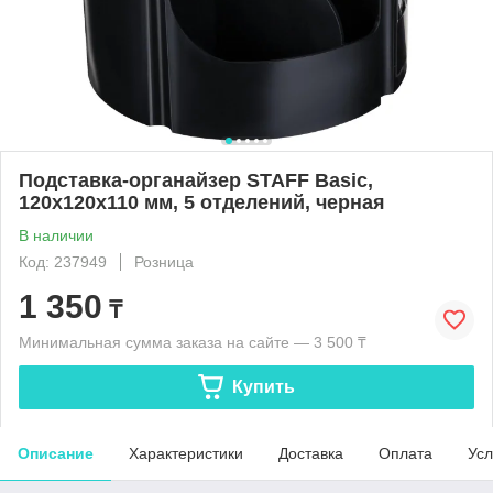
Подставка-органайзер STAFF Basic,
120х120х110 мм, 5 отделений, черная
В наличии
Код: 237949
Розница
1 350
₸
Минимальная сумма заказа на сайте — 3 500 ₸
Купить
Описание
Характеристики
Доставка
Оплата
Усл