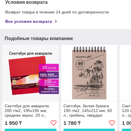
Условия возврата
Возврат товара в течение 14 дней по договоренности
Все условия возврата
Подобные товары компании
Скетчбук для акварели,
Скетчбук, белая бумага
Скет
200 г/м2, 195х195 мм,
190 г/м2, 145х212 мм, 60
120 
среднее зерно, 20 л.,
л., гребень, твердая
л., 
сшивка, резинка,
обложка, BRAUBERG ART
под
1 950
1 780
1 0
₸
₸
КРАСНЫЙ, BRAUBERG
CLASSIC
ART
ART