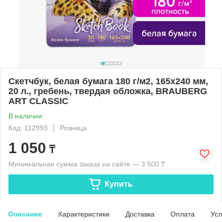
Скетчбук, белая бумага 180 г/м2, 165х240 мм,
20 л., гребень, твердая обложка, BRAUBERG
ART CLASSIC
В наличии
Код: 112993
Розница
1 050
₸
Минимальная сумма заказа на сайте — 3 500 ₸
Купить
Описание
Характеристики
Доставка
Оплата
Усл