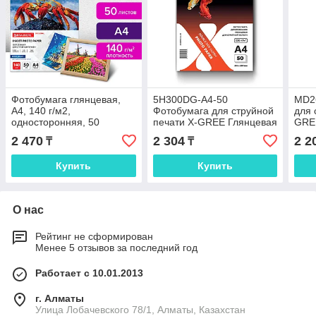
Фотобумага глянцевая,
5H300DG-А4-50
MD2
А4, 140 г/м2,
Фотобумага для струйной
для 
односторонняя, 50
печати X-GREE Глянцевая
GRE
листов, BRAUBERG
Двусторонняя
Двус
2 470
2 304
2 2
₸
₸
ORIGINAL
A4*210x297мм/50л/300г
A4*2
NEW (16)
NEW
Купить
Купить
О нас
Рейтинг не сформирован
Менее 5 отзывов за последний год
Работает с 10.01.2013
г. Алматы
Улица Лобачевского 78/1, Алматы, Казахстан