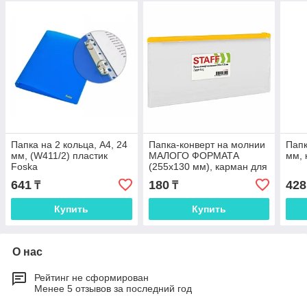
Папка на 2 кольца, A4, 24
Папка-конверт на молнии
Папк
мм, (W411/2) пластик
МАЛОГО ФОРМАТА
мм, 
Foska
(255х130 мм), карман для
визиток, прозрачная, 0,12
641
180
428
₸
₸
мм, STAFF
Купить
Купить
О нас
Рейтинг не сформирован
Менее 5 отзывов за последний год