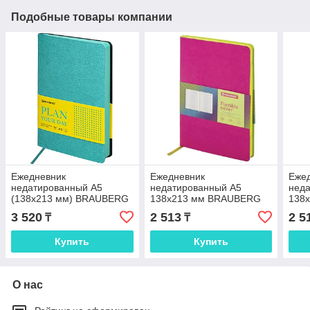
Подобные товары компании
Ежедневник
Ежедневник
Еже
недатированный А5
недатированный А5
нед
(138х213 мм) BRAUBERG
138х213 мм BRAUBERG
138
"Stylish", кожзам, гибкий,
"Flex" под кожу, гибкий,
"Fle
3 520
2 513
2 5
₸
₸
160 л., бирюзовый
136 л., розовый
136 
Купить
Купить
О нас