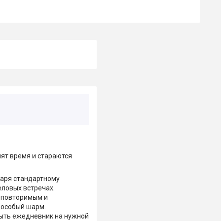
нят время и стараются
даря стандартному
еловых встречах.
еповторимым и
 особый шарм.
рыть ежедневник на нужной