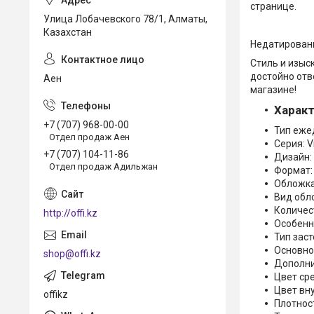
странице.
Улица Лобачевского 78/1, Алматы,
Казахстан
Недатирован
Стиль и изыс
достойно отв
Аен
магазине!
Харак
+7 (707) 968-00-00
Тип еже
Отдел продаж Аен
Серия: V
+7 (707) 104-11-86
Дизайн:
Отдел продаж Адильжан
Формат:
Обложка
Вид обл
Количест
http://offi.kz
Особенн
Тип заст
Основно
shop@offi.kz
Дополни
Цвет ср
Цвет вн
offikz
Плотност