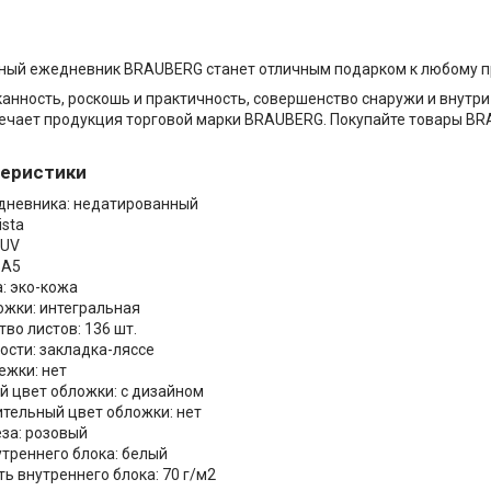
ный ежедневник BRAUBERG станет отличным подарком к любому п
канность, роскошь и практичность, совершенство снаружи и внутри
ечает продукция торговой марки BRAUBERG. Покупайте товары BR
теристики
дневника: недатированный
ista
 UV
 А5
: эко-кожа
ожки: интегральная
во листов: 136 шт.
ости: закладка-ляссе
ежки: нет
й цвет обложки: с дизайном
тельный цвет обложки: нет
еза: розовый
утреннего блока: белый
ь внутреннего блока: 70 г/м2