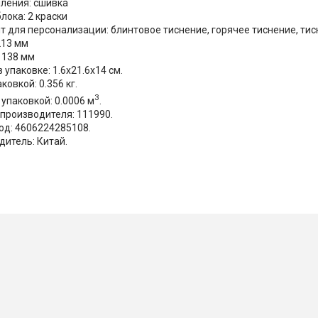
пления: сшивка
лока: 2 краски
т для персонализации: блинтовое тиснение, горячее тиснение, ти
213 мм
 138 мм
 упаковке: 1.6x21.6x14 см.
аковкой: 0.356 кг.
3
упаковкой: 0.0006 м
.
 производителя: 111990.
од: 4606224285108.
дитель: Китай.