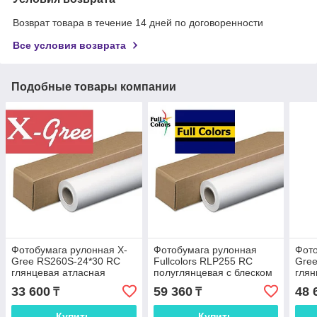
Возврат товара в течение 14 дней по договоренности
Все условия возврата
Подобные товары компании
Фотобумага рулонная X-
Фотобумага рулонная
Фото
Gree RS260S-24*30 RC
Fullcolors RLP255 RC
Gree
глянцевая атласная
полуглянцевая с блеском
глян
SATIN 24"
36" (914мм*30м*50мм)
LUS
33 600
59 360
48 
₸
₸
(610мм*30м*50мм) 260 г/
255 г/м2
(914
м2
м2
Купить
Купить