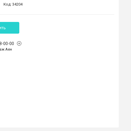
Код:
34204
ить
68-00-00
аж Аен