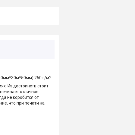
610мм*30м*50мм) 260 г/м2
ях. Из достоинств стоит
спечивает отличное
гда не коробится от
ие, что при печати на