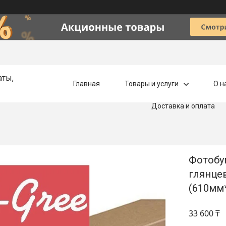
аты,
Главная
Товары и услуги
О н
Доставка и оплата
Фотобум
глянцев
(610мм
33 600 ₸