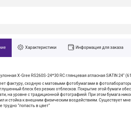
ние
Характеристики
Информация для заказа
улонная X-Gree RS260S-24*30 RC глянцевая атласная SATIN 24" (
меет фактуру, сходную с матовыми фотобумагами в фотолаборатори
глушенный блеск без резких отблесков. Покрытие этой бумаги обе
ати, на уровне с традиционной фотографией. При этом бумага нико
ил и стойка к внешним физическим воздействиям. Существует мнен
е трудно "попасть в цвет"