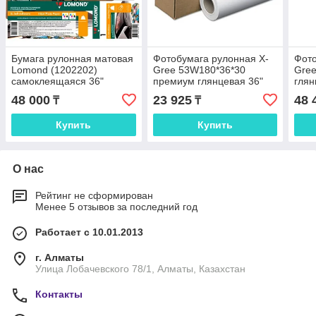
Бумага рулонная матовая
Фотобумага рулонная X-
Фото
Lomond (1202202)
Gree 53W180*36*30
Gre
самоклеящаяся 36"
премиум глянцевая 36"
глян
(914мм*20м*50мм) 90 г/
(914мм*30м*50мм) 180 г/
SATI
48 000
23 925
48 
₸
₸
м2
м2
(914
м2
Купить
Купить
О нас
Рейтинг не сформирован
Менее 5 отзывов за последний год
Работает с 10.01.2013
г. Алматы
Улица Лобачевского 78/1, Алматы, Казахстан
Контакты