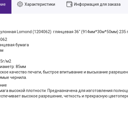
ние
Характеристики
Информация для заказа
улонная Lomond (1204062) глянцевая 36" (914мм*30м*50мм) 235 
4062
янцевая бумага
мм
35г/м2
иаметр: 85мм
кое качество печати, быстрое впитывание и высыхание разрешени
имые чернила.
ание
мага высокой плотности. Предназначена для изготовления полно
еспечивает высокое разрешение, четкость и прекрасную цветопер