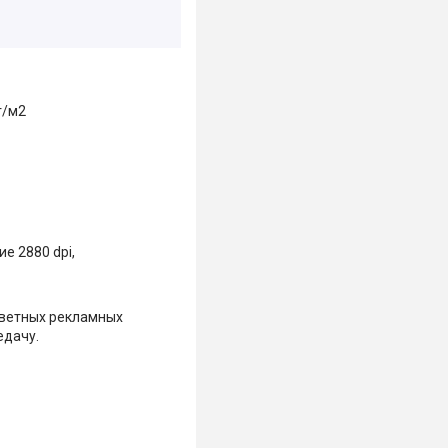
г/м2
е 2880 dpi,
цветных рекламных
едачу.