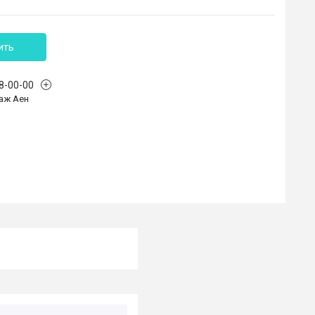
ить
68-00-00
аж Аен