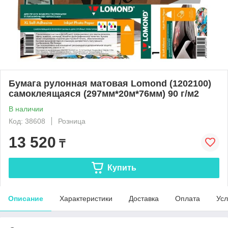
Бумага рулонная матовая Lomond (1202100)
самоклеящаяся (297мм*20м*76мм) 90 г/м2
В наличии
Код: 38608
Розница
13 520
₸
Купить
Описание
Характеристики
Доставка
Оплата
Усл