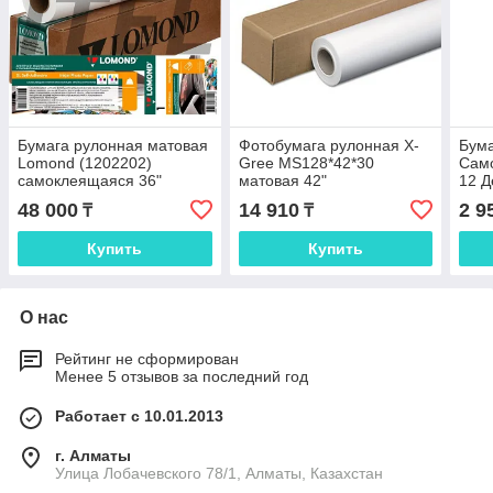
Бумага рулонная матовая
Фотобумага рулонная X-
Бум
Lomond (1202202)
Gree MS128*42*30
Сам
самоклеящаяся 36"
матовая 42"
12 Д
(914мм*20м*50мм) 90 г/
(1067мм*30м*50мм) 128 г/
А4/5
48 000
14 910
2 9
₸
₸
м2
м2
210
Купить
Купить
О нас
Рейтинг не сформирован
Менее 5 отзывов за последний год
Работает с 10.01.2013
г. Алматы
Улица Лобачевского 78/1, Алматы, Казахстан