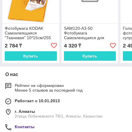
Фотобумага KODAK
SAM120-A3-50
Гол
Самоклеящаяся
Фотобумага
фот
"Тканевая" 10*15см/255
Самоклеящаяся для
сутр
ink IRS255
струйной печати X-GREE
PA26
2 784
4 320
2 4
₸
₸
Матовая
SQU
A3*297x420мм/50л/120г
Купить
Купить
NEW (10)
О нас
Рейтинг не сформирован
Менее 5 отзывов за последний год
Работает с 10.01.2013
г. Алматы
Улица Лобачевского 78/1, Алматы, Казахстан
Контакты