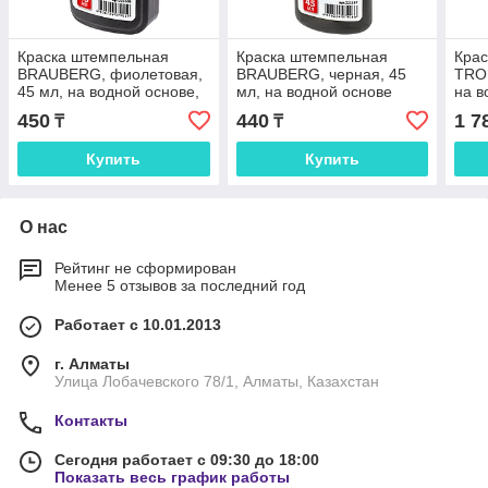
Краска штемпельная
Краска штемпельная
Кра
BRAUBERG, фиолетовая,
BRAUBERG, черная, 45
TROD
45 мл, на водной основе,
мл, на водной основе
на в
223596
450
440
1 7
₸
₸
Купить
Купить
О нас
Рейтинг не сформирован
Менее 5 отзывов за последний год
Работает с 10.01.2013
г. Алматы
Улица Лобачевского 78/1, Алматы, Казахстан
Контакты
Сегодня работает с 09:30 до 18:00
Показать весь график работы