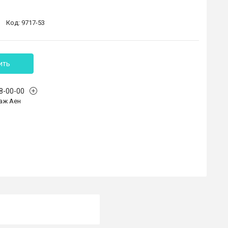
Код:
9717-53
ить
68-00-00
аж Аен