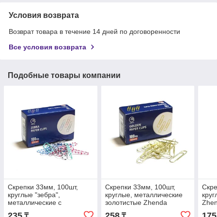
Условия возврата
Возврат товара в течение 14 дней по договоренности
Все условия возврата
Подобные товары компании
Скрепки 33мм, 100шт,
Скрепки 33мм, 100шт,
Скре
круглые "зебра",
круглые, металлические
круг
металлические с
золотистые Zhenda
Zhe
пластиковым покрытием
235
258
175
₸
₸