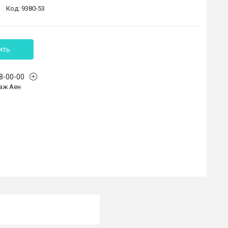
Код:
9380-53
ить
68-00-00
аж Аен