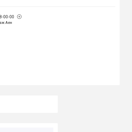
68-00-00
аж Аен