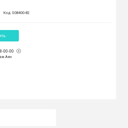
Код:
S08400-82
ить
68-00-00
аж Аен