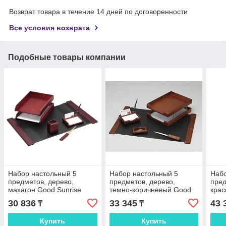
Возврат товара в течение 14 дней по договоренности
Все условия возврата
Подобные товары компании
Набор настольный 5
Набор настольный 5
Набо
предметов, дерево,
предметов, дерево,
пред
махагон Good Sunrise
темно-коричневый Good
крас
Sunrise
Sunr
30 836
33 345
43 
₸
₸
Купить
Купить