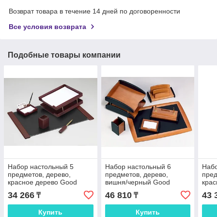
Возврат товара в течение 14 дней по договоренности
Все условия возврата
Подобные товары компании
Набор настольный 5
Набор настольный 6
Набо
предметов, дерево,
предметов, дерево,
пред
красное дерево Good
вишня/черный Good
крас
Sunrise
Sunrise
Sunr
34 266
46 810
43 
₸
₸
Купить
Купить