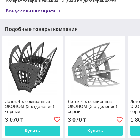
Возврат товара в течение 14 дней по договоренности
Все условия возврата
Подобные товары компании
Лоток 4-х секционный
Лоток 4-х секционный
Лото
ЭКОНОМ (3 отделения)
ЭКОНОМ (3 отделения)
ЭКО
черный
серый
чер
3 070
3 070
1 8
₸
₸
Купить
Купить