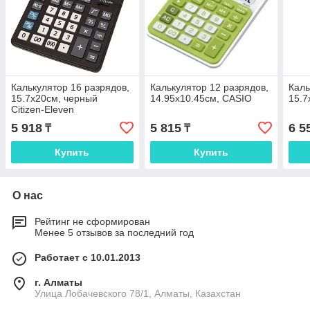
Калькулятор 16 разрядов,
Калькулятор 12 разрядов,
Каль
15.7x20см, черный
14.95x10.45см, CASIO
15.7
Citizen-Eleven
5 918
5 815
6 5
₸
₸
Купить
Купить
О нас
Рейтинг не сформирован
Менее 5 отзывов за последний год
Работает с 10.01.2013
г. Алматы
Улица Лобачевского 78/1, Алматы, Казахстан