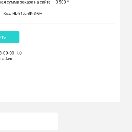
я сумма заказа на сайте — 3 500 ₸
Код:
HL-815L-BK-S-GH
ить
68-00-00
аж Аен