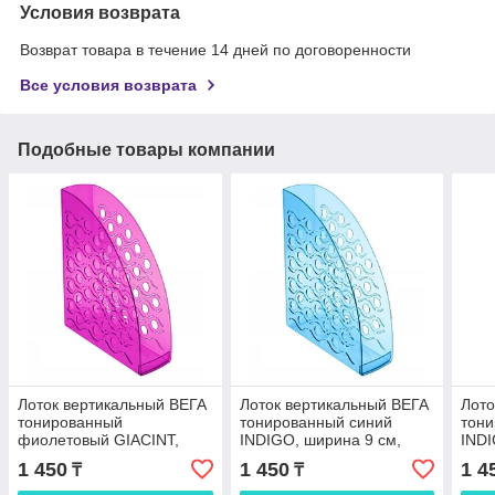
Условия возврата
Возврат товара в течение 14 дней по договоренности
Все условия возврата
Подобные товары компании
Лоток вертикальный ВЕГА
Лоток вертикальный ВЕГА
Лото
тонированный
тонированный синий
тони
фиолетовый GIACINT,
INDIGO, ширина 9 см,
INDI
ширина 9 см, СТАММ
СТАММ
СТ
1 450
1 450
1 4
₸
₸