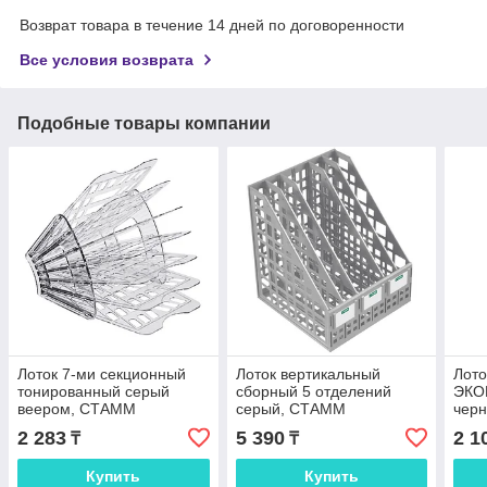
Возврат товара в течение 14 дней по договоренности
Все условия возврата
Подобные товары компании
Лоток 7-ми секционный
Лоток вертикальный
Лото
тонированный серый
сборный 5 отделений
ЭКО
веером, СТАММ
серый, СТАММ
чер
2 283
5 390
2 1
₸
₸
Купить
Купить