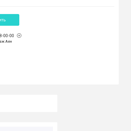
ить
68-00-00
аж Аен