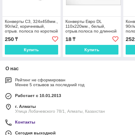
Конверты С3, 324х458мм.,
Конверты Евро DL
Конв
90г/м2, коричневый,
110x220мм., белый,
90г/
отрыв. полоса по короткой
отрыв.полоса по длинной
поло
стор.
стор.тангир, окно
250
18
252
₸
₸
45х90mm
Купить
Купить
О нас
Рейтинг не сформирован
Менее 5 отзывов за последний год
Работает с 10.01.2013
г. Алматы
Улица Лобачевского 78/1, Алматы, Казахстан
Контакты
Сегодня выходной