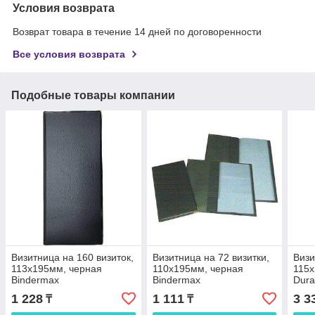
Условия возврата
Возврат товара в течение 14 дней по договоренности
Все условия возврата
Подобные товары компании
Визитница на 160 визиток,
Визитница на 72 визитки,
Визи
113x195мм, черная
110x195мм, черная
115x
Bindermax
Bindermax
Dura
1 228
1 111
3 3
₸
₸