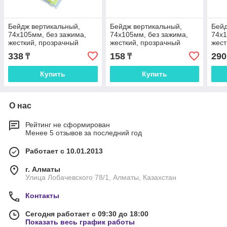
Бейдж вертикальный,
Бейдж вертикальный,
Бейд
74x105мм, без зажима,
74x105мм, без зажима,
74x1
жесткий, прозрачный
жесткий, прозрачный
жест
Kejea
Kejea
Keje
338
158
290
₸
₸
Купить
Купить
О нас
Рейтинг не сформирован
Менее 5 отзывов за последний год
Работает с 10.01.2013
г. Алматы
Улица Лобачевского 78/1, Алматы, Казахстан
Контакты
Сегодня работает с 09:30 до 18:00
Показать весь график работы