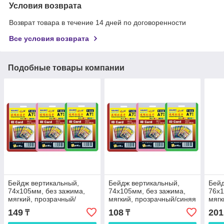
Условия возврата
Возврат товара в течение 14 дней по договоренности
Все условия возврата
Подобные товары компании
Бейдж вертикальный,
Бейдж вертикальный,
Бейд
74x105мм, без зажима,
74x105мм, без зажима,
76x1
мягкий, прозрачный/
мягкий, прозрачный/синяя
мягк
желтая рамка Kejea
рамка Kejea
149
108
201
₸
₸