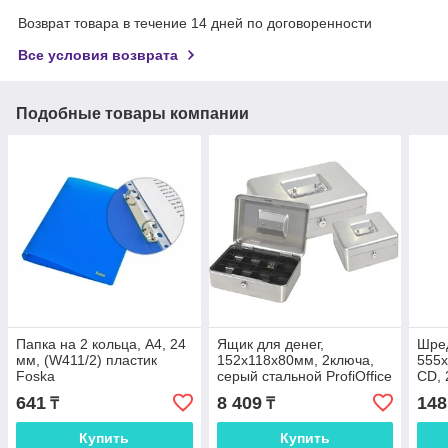
Возврат товара в течение 14 дней по договоренности
Все условия возврата
Подобные товары компании
Папка на 2 кольца, A4, 24
Ящик для денег,
Шред
мм, (W411/2) пластик
152x118x80мм, 2ключа,
555x
Foska
серый стальной ProfiOffice
CD, 2
Alli
641
8 409
148
₸
₸
Купить
Купить