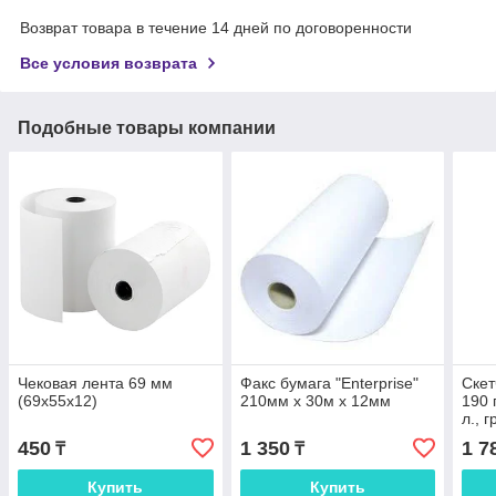
Возврат товара в течение 14 дней по договоренности
Все условия возврата
Подобные товары компании
Чековая лента 69 мм
Факс бумага "Enterprise"
Скет
(69х55х12)
210мм х 30м х 12мм
190 
л., 
обл
450
1 350
1 7
₸
₸
CLA
Купить
Купить