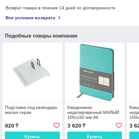
Возврат товара в течение 14 дней по договоренности
Все условия возврата
Подобные товары компании
Подставка под календарь
Ежедневник
Еже
малая серая
недатированный МАЛЫЙ
нед
100х150 мм А6
100
BRAUBERG "Metropolis
BRAU
820
3 620
3 6
₸
₸
Mix", под кожу, 136 л.,
Mix"
мятный
жел
Купить
Купить