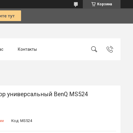
Корзина
ас
Контакты
ор универсальный BenQ MS524
ии
Код:
MS524