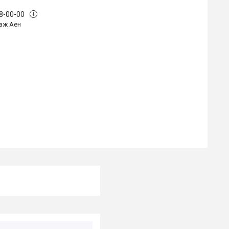
68-00-00
аж Аен