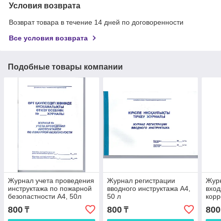
Условия возврата
Возврат товара в течение 14 дней по договоренности
Все условия возврата
Подобные товары компании
Журнал учета проведения
Журнал регистрации
Журн
инструктажа по пожарной
вводного инструктажа А4,
вхо
безопастности А4, 50л
50 л
корр
лист
800
800
800
₸
₸