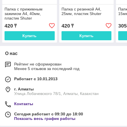
Папка с прижимным
Папка с резинкой А4,
Папк
зажимом А4, 40мм,
25мм, пластик Shuter
15мм
пластик Shuter
420
420
305
₸
₸
Купить
Купить
О нас
Рейтинг не сформирован
Менее 5 отзывов за последний год
Работает с 10.01.2013
г. Алматы
Улица Лобачевского 78/1, Алматы, Казахстан
Контакты
Сегодня работает с 09:30 до 18:00
Показать весь график работы